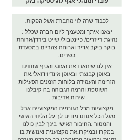
עובדי ומנהלי אגף לוגיסטיקה בזק
לכבוד שרה לוי מחברת אשל הפקות.
יצאנו איתך ומטעמך ליום חברה שכלל :
נהיגת רייזרים/ פיינטבול/ שייט בירדן/ארוחת
בוקר ביקב אדיר וארוחת צהריים במסעדת
בשרים.
אין לנו שיתארו את העונג והכיף שחווינו
באופן קבוצתי ובאופן אינדיוידואלי.את
הזרימה והעמידה בלוחות הזמנים הפעילות
השוטפת והרמה הגבוהה בה קיבלנו
שירות.אדיבות .
מקצועיות.מכל הגורמים המקצועיים.אבל
מעל הכל אנחנו מודים לך על הליווי האישי
והמסור .החיבור האישי בינך לבין כולנו
במקרו ובמיקרו.את מקצוענית ואנושית בו
זמנית.ובקיצור התאהבנו בך.בהרבה הערכה